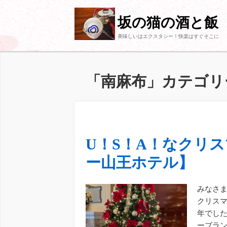
坂の猫の酒と飯
美味しいはエクスタシー！快楽はすぐそこに
「南麻布」カテゴリ
U！S！A！なクリ
ー山王ホテル】
みなさま
クリスマ
年でし
ーブラン