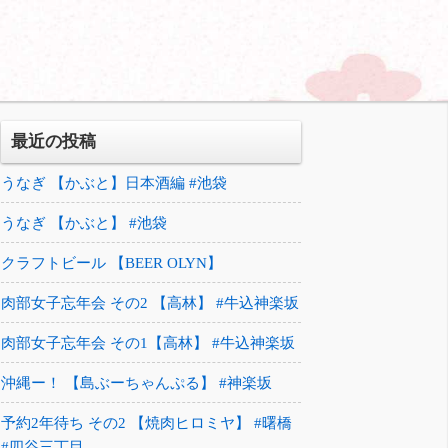
最近の投稿
うなぎ 【かぶと】日本酒編 #池袋
うなぎ 【かぶと】 #池袋
クラフトビール 【BEER OLYN】
肉部女子忘年会 その2 【高林】 #牛込神楽坂
肉部女子忘年会 その1【高林】 #牛込神楽坂
沖縄ー！ 【島ぶーちゃんぷる】 #神楽坂
予約2年待ち その2 【焼肉ヒロミヤ】 #曙橋
#四谷三丁目