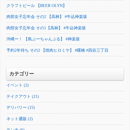
クラフトビール 【BEER OLYN】
肉部女子忘年会 その2 【高林】 #牛込神楽坂
肉部女子忘年会 その1【高林】 #牛込神楽坂
沖縄ー！ 【島ぶーちゃんぷる】 #神楽坂
予約2年待ち その2 【焼肉ヒロミヤ】 #曙橋 #四谷三丁目
カテゴリー
イベント (2)
テイクアウト (21)
デリバリー (15)
ネット通販 (2)
ランチ (6)