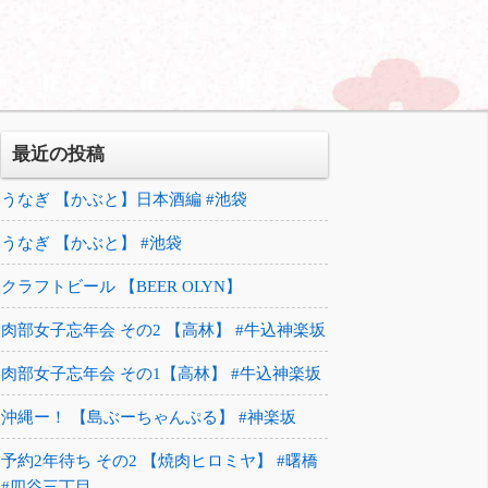
最近の投稿
うなぎ 【かぶと】日本酒編 #池袋
うなぎ 【かぶと】 #池袋
クラフトビール 【BEER OLYN】
肉部女子忘年会 その2 【高林】 #牛込神楽坂
肉部女子忘年会 その1【高林】 #牛込神楽坂
沖縄ー！ 【島ぶーちゃんぷる】 #神楽坂
予約2年待ち その2 【焼肉ヒロミヤ】 #曙橋
#四谷三丁目