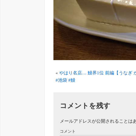
«
やはり名店… 鰻界1位 前編【うなぎ 
#池袋 #鰻
コメントを残す
メールアドレスが公開されることは
コメント