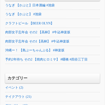
うなぎ 【かぶと】日本酒編 #池袋
うなぎ 【かぶと】 #池袋
クラフトビール 【BEER OLYN】
肉部女子忘年会 その2 【高林】 #牛込神楽坂
肉部女子忘年会 その1【高林】 #牛込神楽坂
沖縄ー！ 【島ぶーちゃんぷる】 #神楽坂
予約2年待ち その2 【焼肉ヒロミヤ】 #曙橋 #四谷三丁目
カテゴリー
イベント (2)
テイクアウト (21)