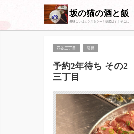
坂の猫の酒と飯
美味しいはエクスタシー！快楽はすぐそこに
四谷三丁目
曙橋
予約2年待ち その2
三丁目