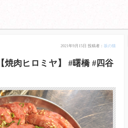
2021年9月15日
投稿者：
坂の猫
 【焼肉ヒロミヤ】 #曙橋 #四谷