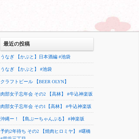
最近の投稿
うなぎ 【かぶと】日本酒編 #池袋
うなぎ 【かぶと】 #池袋
クラフトビール 【BEER OLYN】
肉部女子忘年会 その2 【高林】 #牛込神楽坂
肉部女子忘年会 その1【高林】 #牛込神楽坂
沖縄ー！ 【島ぶーちゃんぷる】 #神楽坂
予約2年待ち その2 【焼肉ヒロミヤ】 #曙橋
#四谷三丁目