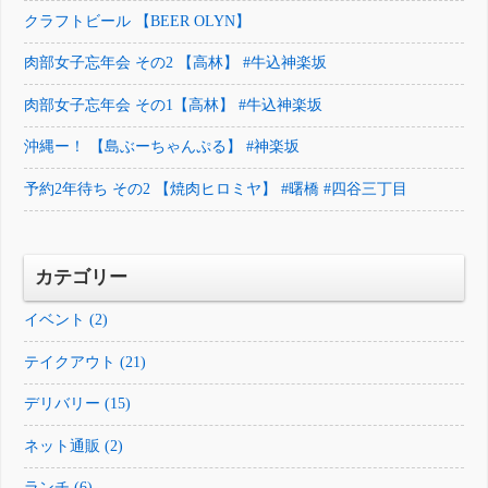
クラフトビール 【BEER OLYN】
肉部女子忘年会 その2 【高林】 #牛込神楽坂
肉部女子忘年会 その1【高林】 #牛込神楽坂
沖縄ー！ 【島ぶーちゃんぷる】 #神楽坂
予約2年待ち その2 【焼肉ヒロミヤ】 #曙橋 #四谷三丁目
カテゴリー
イベント (2)
テイクアウト (21)
デリバリー (15)
ネット通販 (2)
ランチ (6)