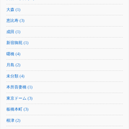
大森 (1)
恵比寿 (3)
成田 (1)
新宿御苑 (1)
曙橋 (4)
月島 (2)
未分類 (4)
本所吾妻橋 (1)
東京ドーム (3)
板橋本町 (3)
根津 (2)