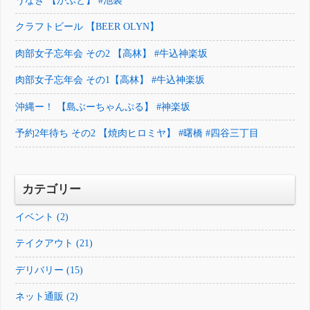
うなぎ 【かぶと】 #池袋
クラフトビール 【BEER OLYN】
肉部女子忘年会 その2 【高林】 #牛込神楽坂
肉部女子忘年会 その1【高林】 #牛込神楽坂
沖縄ー！ 【島ぶーちゃんぷる】 #神楽坂
予約2年待ち その2 【焼肉ヒロミヤ】 #曙橋 #四谷三丁目
カテゴリー
イベント (2)
テイクアウト (21)
デリバリー (15)
ネット通販 (2)