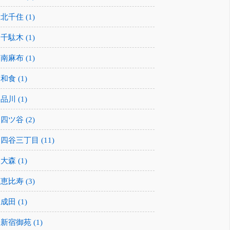
北千住 (1)
千駄木 (1)
南麻布 (1)
和食 (1)
品川 (1)
四ツ谷 (2)
四谷三丁目 (11)
大森 (1)
恵比寿 (3)
成田 (1)
新宿御苑 (1)