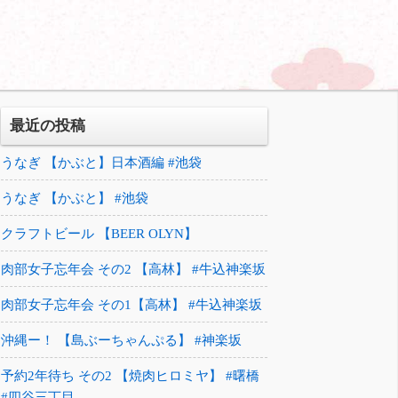
最近の投稿
うなぎ 【かぶと】日本酒編 #池袋
うなぎ 【かぶと】 #池袋
クラフトビール 【BEER OLYN】
肉部女子忘年会 その2 【高林】 #牛込神楽坂
肉部女子忘年会 その1【高林】 #牛込神楽坂
沖縄ー！ 【島ぶーちゃんぷる】 #神楽坂
予約2年待ち その2 【焼肉ヒロミヤ】 #曙橋
#四谷三丁目