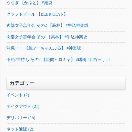
うなぎ 【かぶと】 #池袋
クラフトビール 【BEER OLYN】
肉部女子忘年会 その2 【高林】 #牛込神楽坂
肉部女子忘年会 その1【高林】 #牛込神楽坂
沖縄ー！ 【島ぶーちゃんぷる】 #神楽坂
予約2年待ち その2 【焼肉ヒロミヤ】 #曙橋 #四谷三丁目
カテゴリー
イベント (2)
テイクアウト (21)
デリバリー (15)
ネット通販 (2)