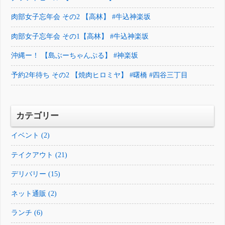
肉部女子忘年会 その2 【高林】 #牛込神楽坂
肉部女子忘年会 その1【高林】 #牛込神楽坂
沖縄ー！ 【島ぶーちゃんぷる】 #神楽坂
予約2年待ち その2 【焼肉ヒロミヤ】 #曙橋 #四谷三丁目
カテゴリー
イベント (2)
テイクアウト (21)
デリバリー (15)
ネット通販 (2)
ランチ (6)