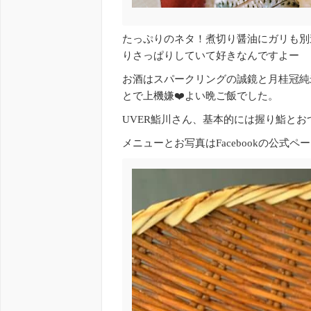
たっぷりのネタ！煮切り醤油にガリも別
りさっぱりしていて好きなんですよー
お酒はスパークリングの誠鏡と月桂冠純
とで上機嫌❤️よい晩ご飯でした。
UVER鮨川さん、基本的には握り鮨と
メニューとお写真はFacebookの公式