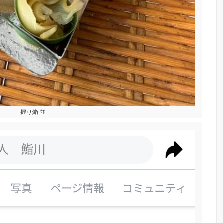
握り鮨 並