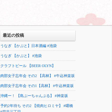
最近の投稿
うなぎ 【かぶと】日本酒編 #池袋
うなぎ 【かぶと】 #池袋
クラフトビール 【BEER OLYN】
肉部女子忘年会 その2 【高林】 #牛込神楽坂
肉部女子忘年会 その1【高林】 #牛込神楽坂
沖縄ー！ 【島ぶーちゃんぷる】 #神楽坂
予約2年待ち その2 【焼肉ヒロミヤ】 #曙橋
#四谷三丁目