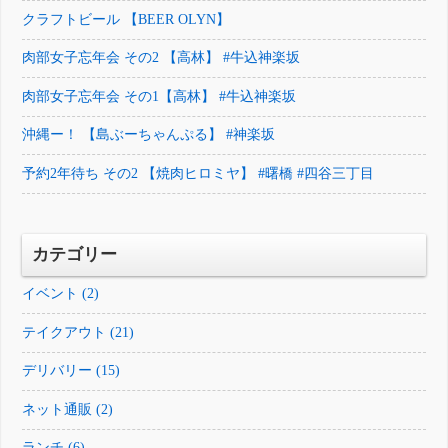
クラフトビール 【BEER OLYN】
肉部女子忘年会 その2 【高林】 #牛込神楽坂
肉部女子忘年会 その1【高林】 #牛込神楽坂
沖縄ー！ 【島ぶーちゃんぷる】 #神楽坂
予約2年待ち その2 【焼肉ヒロミヤ】 #曙橋 #四谷三丁目
カテゴリー
イベント (2)
テイクアウト (21)
デリバリー (15)
ネット通販 (2)
ランチ (6)